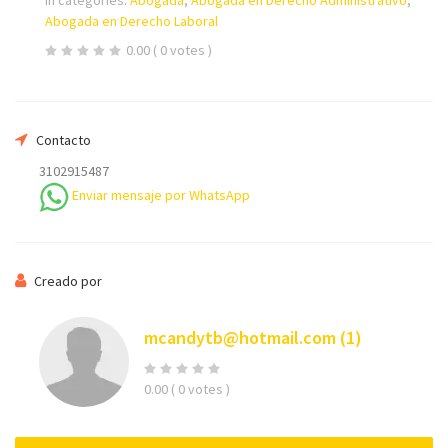
In categories:
Abogada
,
Abogada en Derecho Administrativo
,
Abogada en Derecho Laboral
0.00
( 0 votes )
Su nombre
Contacto
3102915487
Enviar mensaje por WhatsApp
Su email
Creado por
Teléfono *
mcandytb@hotmail.com
(1)
0.00
( 0 votes )
Mensaje