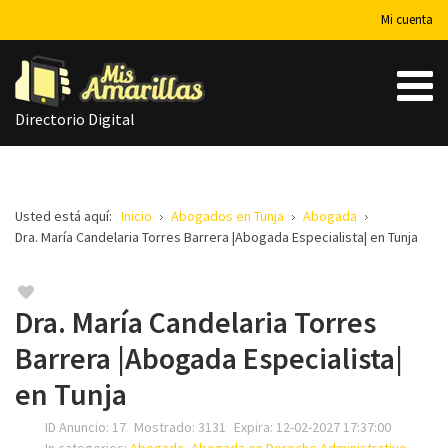
Mi cuenta
Directorio Digital
Usted está aquí:
Inicio
Abogados en Tunja
Abogada
Dra. María Candelaria Torres Barrera |Abogada Especialista| en Tunja
Dra. María Candelaria Torres
Barrera |Abogada Especialista|
en Tunja
ID Anuncio:
17
Mostrado:
3131
Expira:
12-02-2027 17:37:00