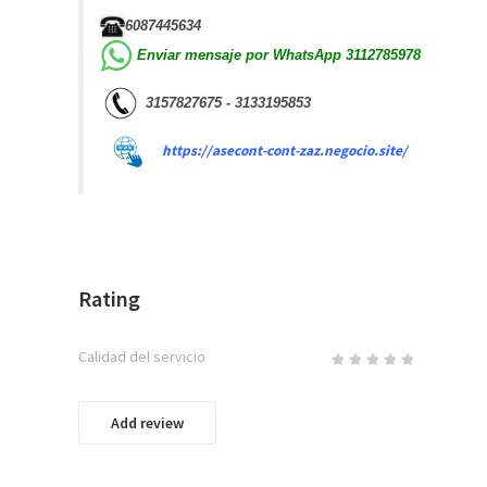
6087445634
Enviar mensaje por WhatsApp
3112785978
3157827675 - 3133195853
https://asecont-cont-zaz.negocio.site/
Rating
Calidad del servicio
Add review