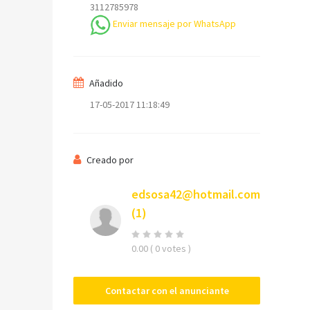
3112785978
Enviar mensaje por WhatsApp
Su nombre
Añadido
17-05-2017 11:18:49
Su email
Creado por
Teléfono *
edsosa42@hotmail.com
(1)
Mensaje
0.00
( 0 votes )
Contactar con el anunciante