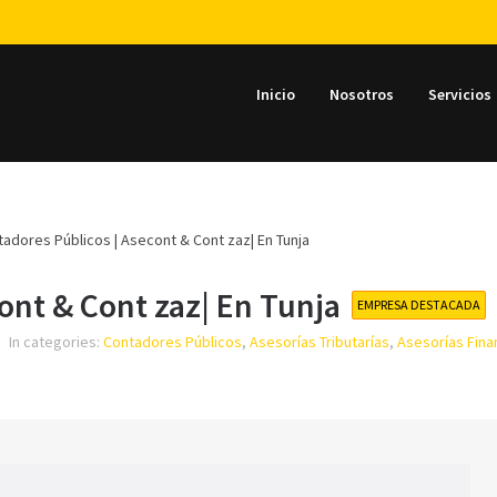
Inicio
Nosotros
Servicios
adores Públicos | Asecont & Cont zaz| En Tunja
ont & Cont zaz| En Tunja
EMPRESA DESTACADA
In categories:
Contadores Públicos
,
Asesorías Tributarías
,
Asesorías Fina