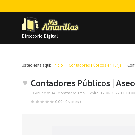
Directorio Digital
Usted está aquí:
Inicio
Contadores Públicos en Tunja
Cont
Contadores Públicos | Asec
ID Anuncio:
34
Mostrado:
3295
Expira:
17-06-2027 11:18:00
0.00
( 0 votes )