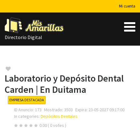
Mi cuenta
Directorio Digital
Laboratorio y Depósito Dental
Carden | En Duitama
EMPRESA DESTACADA
ID Anuncio:
173
Mostrado:
3503
Expira:
23-05-2027 09:17:00
In categories:
Depósitos Dentales
0.00
( 0 votes )
Su nombre