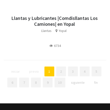
Llantas y Lubricantes |Comdisllantas Los
Camiones| en Yopal
Llantas
Yopal
6734
iniciar
previo
1
2
3
4
5
6
7
8
9
10
siguiente
fin