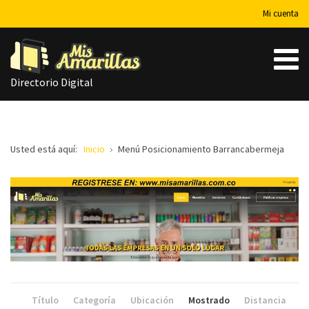
Mi cuenta
Directorio Digital
Usted está aquí:
Inicio
Menú Posicionamiento Barrancabermeja
Título
Categoría
Ubicación
Mostrado
Distancia