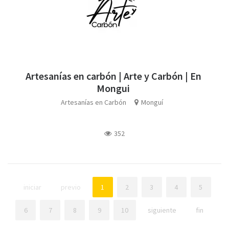
Artesanías en carbón | Arte y Carbón | En
Mongui
Artesanías en Carbón
Monguí
352
iniciar
previo
1
2
3
4
5
6
7
8
9
10
siguiente
fin