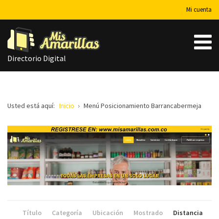
Mi cuenta
Directorio Digital
Usted está aquí:
Inicio
Menú Posicionamiento Barrancabermeja
Título
Categoría
Ubicación
Mostrado
Distancia