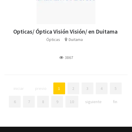
Opticas/ Óptica Visión Visión/ en Duitama
Ópticas
Duitama
3867
iniciar
previo
1
2
3
4
5
6
7
8
9
10
siguiente
fin