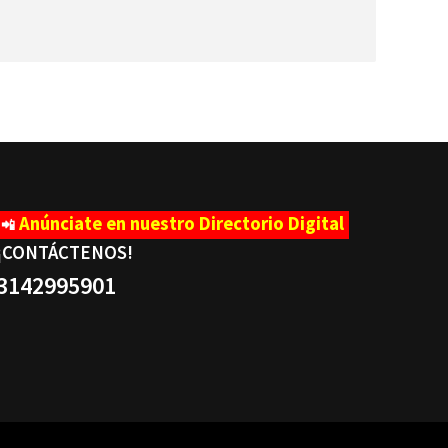
Anúnciate en nuestro Directorio Digital
📲
¡CONTÁCTENOS
!
3142995901