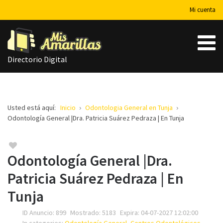
Mi cuenta
Directorio Digital
Usted está aquí:
Inicio
Odontologia General en Tunja
Odontología General |Dra. Patricia Suárez Pedraza | En Tunja
Odontología General |Dra.
Patricia Suárez Pedraza | En
Tunja
ID Anuncio:
899
Mostrado:
5183
Expira:
04-07-2027 12:02:00