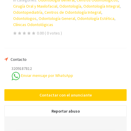
In categories:
Odontología General
,
Centros Odontológicos
,
Su nombre
Cirugía Oral y Maxilofacial
,
Odontología
,
Odontología Integral
,
Odontopediatría
,
Centros de Odontología Integral
,
Odontologos
,
Odontología General
,
Odontología Estética
,
Clínicas Odontológicas
Su email
0.00
( 0 votes )
Teléfono *
Contacto
3209187812
Mensaje
Enviar mensaje por WhatsApp
Contactar con el anunciante
Reportar abuso
Enviar