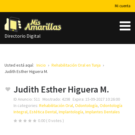
Mi cuenta
Directorio Digital
Usted está aquí:
Inicio
Rehabilitación Oral en Tunja
Judith Esther Higuera M.
Judith Esther Higuera M.
ID Anuncio:
511
Mostrado:
4298
Expira:
15-09-2027 10:26:00
In categories:
Rehabilitación Oral
,
Odontología
,
Odontología
Integral
,
Estética Dental
,
Implantología
,
Implantes Dentales
0.00
( 0 votes )