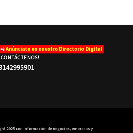
Anúnciate en nuestro Directorio Digital
📲
¡CONTÁCTENOS
!
3142995901
ight 2025 con información de negocios, empresas y