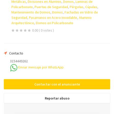
Metálicas
,
Divisiones en Aluminio
,
Domos
,
Laminas de
Su nombre
Policarbonato
,
Puertas de Seguridad
,
Pérgolas
,
Cúpulas
,
Mantenimiento de Domos
,
Domos
,
Fachadas en Vidrio de
Seguridad
,
Pasamanos en Acero Inoxidable
,
Aluminio
Arquitectónico
,
Domos en Policarbonato
Su email
0.00
( 0 votes )
Teléfono *
Contacto
3154449262
Mensaje
Enviar mensaje por WhatsApp
Contactar con el anunciante
Reportar abuso
Enviar