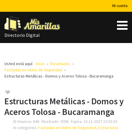
Mi cuenta
Directorio Digital
Usted está aquí:
Inicio
Resultados
Fachadas en Vidrio de Seguridad
Estructuras Metálicas - Domos y Aceros Tolosa - Bucaramanga
Estructuras Metálicas - Domos y
Aceros Tolosa - Bucaramanga
ID Anuncio:
846
Mostrado:
5096
Expira:
22-11-2027 15:02:03
In categories:
Fachadas en Vidrio de Seguridad
,
Estructuras