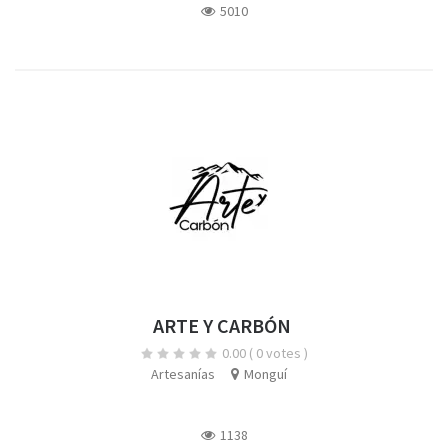
5010
ARTE Y CARBÓN
0.00
( 0 votes )
Artesanías
Monguí
1138