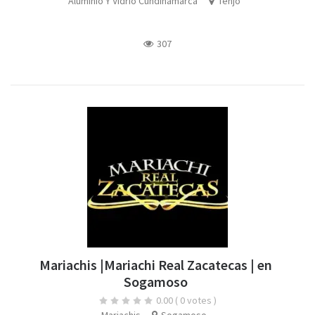
Aluminio Y Vidrio Cundinamarca
Tenjo
307
Mariachis |Mariachi Real Zacatecas | en
Sogamoso
0.00
( 0 votes )