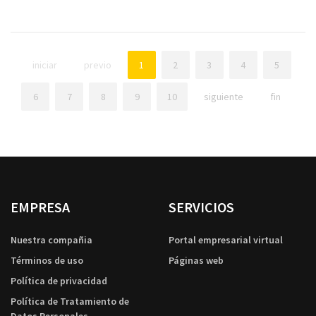
iniciar
previo
1
2
3
4
5
6
7
8
9
10
siguiente
fin
EMPRESA
SERVICIOS
Nuestra compañia
Portal empresarial virtual
Términos de uso
Páginas web
Política de privacidad
Política de Tratamiento de
Datos Personales