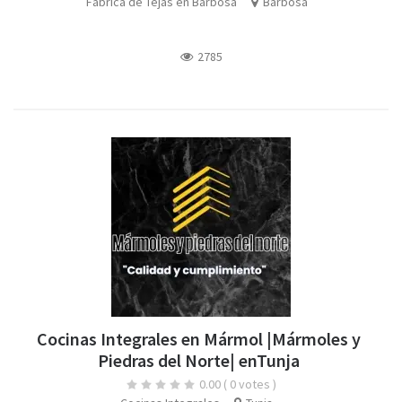
Fabrica de Tejas en Barbosa
Barbosa
2785
Cocinas Integrales en Mármol |Mármoles y
Piedras del Norte| enTunja
0.00
( 0 votes )