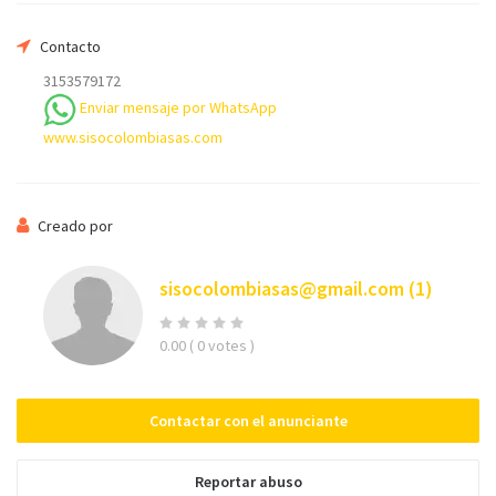
Contacto
Su nombre
3153579172
Enviar mensaje por WhatsApp
www.sisocolombiasas.com
Su email
Creado por
Teléfono *
sisocolombiasas@gmail.com
(1)
0.00
( 0 votes )
Mensaje
Contactar con el anunciante
Reportar abuso