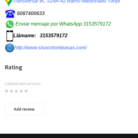
Transversal 9C #29A-42 Barrio Maldonado Tunja
6087400633
Enviar mensaje por WhatsApp
3153579172
Llámame:
3153579172
http://www.sisocolombiasas.com/
Rating
Calidad del servicio
Add review