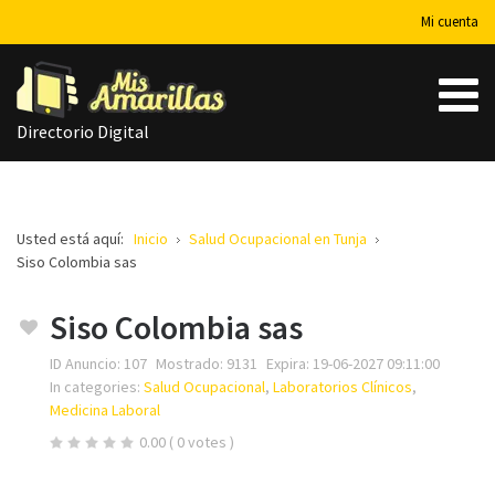
Mi cuenta
Directorio Digital
Usted está aquí:
Inicio
Salud Ocupacional en Tunja
Siso Colombia sas
Siso Colombia sas
ID Anuncio:
107
Mostrado:
9131
Expira:
19-06-2027 09:11:00
In categories:
Salud Ocupacional
,
Laboratorios Clínicos
,
Medicina Laboral
0.00
( 0 votes )