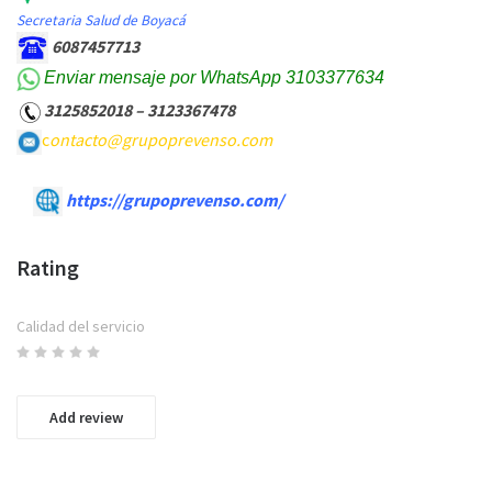
Secretaria Salud de Boyacá
6087457713
Enviar mensaje por WhatsApp
3103377634
3125852018 – 3123367478
c
ontacto@grupoprevenso.com
https://grupoprevenso.com/
Rating
Calidad del servicio
Add review