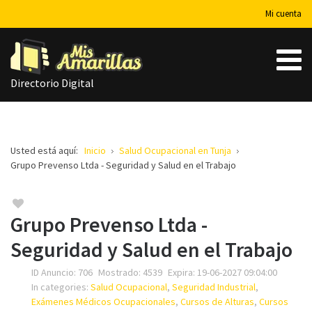
Mi cuenta
Directorio Digital
Usted está aquí:
Inicio
Salud Ocupacional en Tunja
Grupo Prevenso Ltda - Seguridad y Salud en el Trabajo
Grupo Prevenso Ltda -
Seguridad y Salud en el Trabajo
ID Anuncio:
706
Mostrado:
4539
Expira:
19-06-2027 09:04:00
In categories:
Salud Ocupacional
,
Seguridad Industrial
,
Exámenes Médicos Ocupacionales
,
Cursos de Alturas
,
Cursos