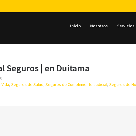
Inicio
Nosotros
Servicios
al Seguros | en Duitama
00
 Vida
,
Seguros de Salud
,
Seguros de Cumplimiento Judicial
,
Seguros de H