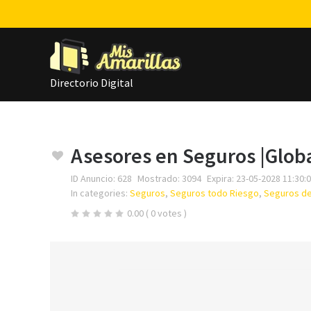
Directorio Digital
Asesores en Seguros |Glob
ID Anuncio:
628
Mostrado:
3094
Expira:
23-05-2028 11:30:
In categories:
Seguros
,
Seguros todo Riesgo
,
Seguros de
0.00
( 0 votes )