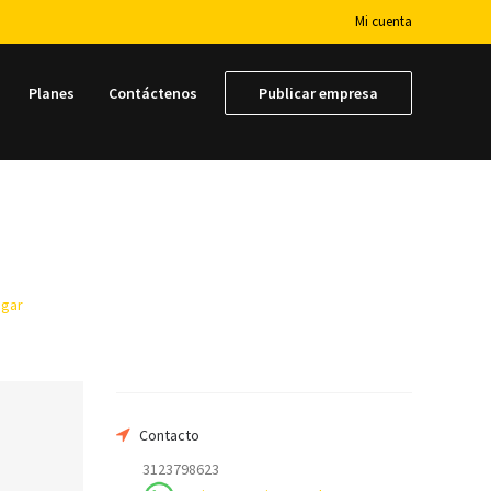
Mi cuenta
Planes
Contáctenos
Publicar empresa
ogar
Su nombre
Su email
Contacto
3123798623