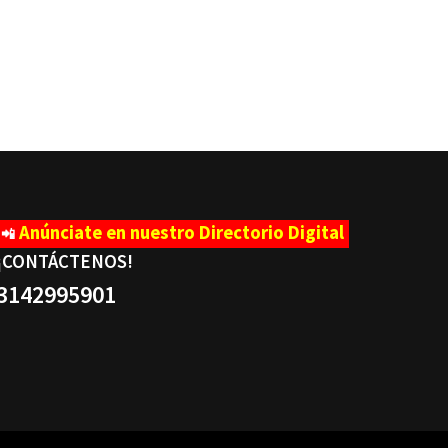
Anúnciate en nuestro Directorio Digital
📲
¡CONTÁCTENOS
!
3142995901