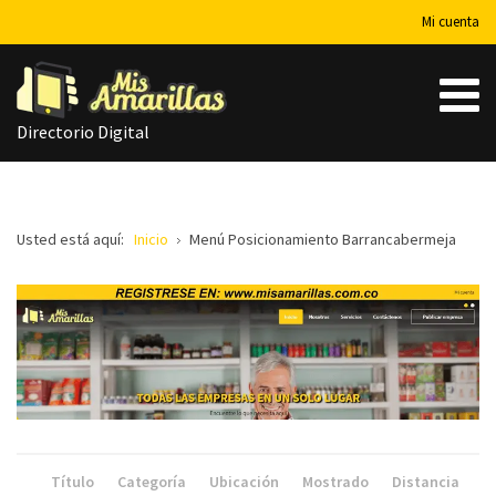
Mi cuenta
Directorio Digital
Usted está aquí:
Inicio
Menú Posicionamiento Barrancabermeja
Título
Categoría
Ubicación
Mostrado
Distancia