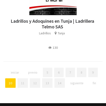
Ladrillos y Adoquines en Tunja | Ladrillera
Telmo SAS
Ladrillos
Tunja
130
iniciar
previo
5
6
7
8
9
10
11
12
13
14
siguiente
fin