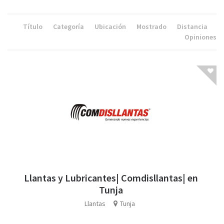
Título
Categoría
Ubicación
Mostrado
Distancia
Opiniones
Llantas y Lubricantes| Comdisllantas| en
Tunja
Llantas
Tunja